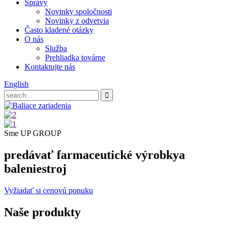
Správy
Novinky spoločnosti
Novinky z odvetvia
Často kladené otázky
O nás
Služba
Prehliadka továrne
Kontaktujte nás
English
Sme UP GROUP
predávať farmaceutické výrobky
a
balenie
stroj
Vyžiadať si cenovú ponuku
Naše produkty