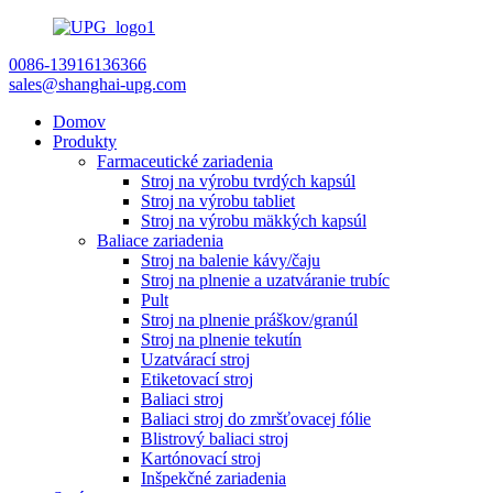
0086-13916136366
sales@shanghai-upg.com
Domov
Produkty
Farmaceutické zariadenia
Stroj na výrobu tvrdých kapsúl
Stroj na výrobu tabliet
Stroj na výrobu mäkkých kapsúl
Baliace zariadenia
Stroj na balenie kávy/čaju
Stroj na plnenie a uzatváranie trubíc
Pult
Stroj na plnenie práškov/granúl
Stroj na plnenie tekutín
Uzatvárací stroj
Etiketovací stroj
Baliaci stroj
Baliaci stroj do zmršťovacej fólie
Blistrový baliaci stroj
Kartónovací stroj
Inšpekčné zariadenia