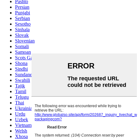
Pashto
Persian
Punjabi
Serbian
Sesotho
Sinhala
Slovak
Slovenian
Somali
Samoan
Scots Gaelic
Shona
Sindhi
Sundanese
Swahili
Tajik
Tamil
Telugu
Thai
Ukrainian
Urdu
Uzbek
Vietnamese
Welsh
Xhosa