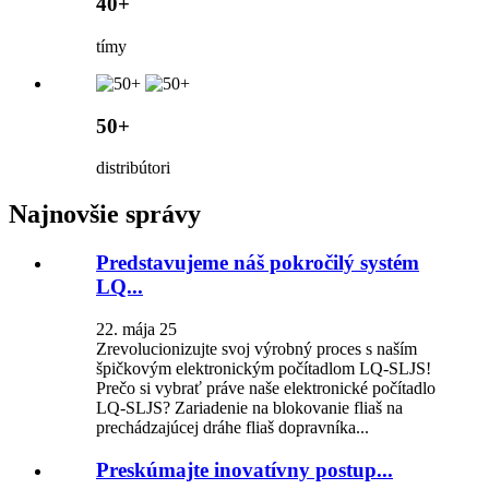
40+
tímy
50+
distribútori
Najnovšie správy
Predstavujeme náš pokročilý systém
LQ...
22. mája 25
Zrevolucionizujte svoj výrobný proces s naším
špičkovým elektronickým počítadlom LQ-SLJS!
Prečo si vybrať práve naše elektronické počítadlo
LQ-SLJS? Zariadenie na blokovanie fliaš na
prechádzajúcej dráhe fliaš dopravníka...
Preskúmajte inovatívny postup...