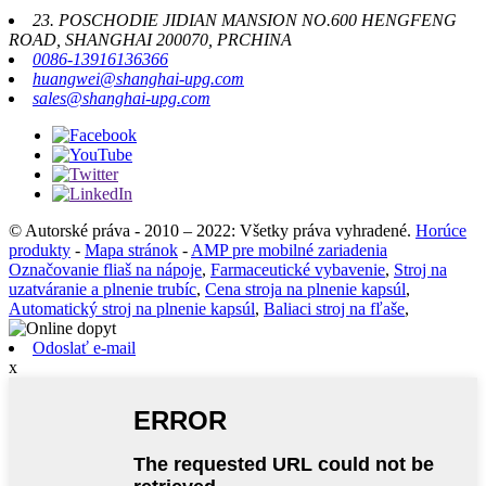
23. POSCHODIE JIDIAN MANSION NO.600 HENGFENG
ROAD, SHANGHAI 200070, PRCHINA
0086-13916136366
huangwei@shanghai-upg.com
sales@shanghai-upg.com
© Autorské práva - 2010 – 2022: Všetky práva vyhradené.
Horúce
produkty
-
Mapa stránok
-
AMP pre mobilné zariadenia
Označovanie fliaš na nápoje
,
Farmaceutické vybavenie
,
Stroj na
uzatváranie a plnenie trubíc
,
Cena stroja na plnenie kapsúl
,
Automatický stroj na plnenie kapsúl
,
Baliaci stroj na fľaše
,
Odoslať e-mail
x